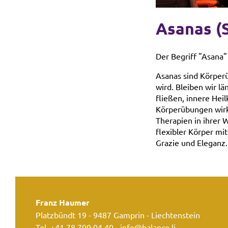
Asanas (
Der Begriff "Asana"
Asanas sind Körperü
wird. Bleiben wir l
fließen, innere Hei
Körperübungen wirk
Therapien in ihrer W
flexibler Körper mi
Grazie und Eleganz.
Franz Haumer
Platzbündt 19 - 9487 Gamprin - Liechtenstein
Tel.
+41 78 790 04 40
-
info@balance.li