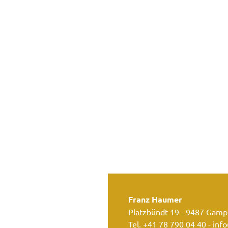
Franz Haumer
Platzbündt 19 - 9487 Gampr
Tel.
+41 78 790 04 40
-
info